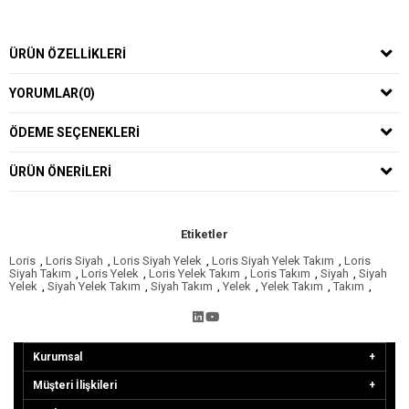
ÜRÜN ÖZELLIKLERI
YORUMLAR
(0)
ÖDEME SEÇENEKLERI
ÜRÜN ÖNERILERI
Etiketler
Loris
,
Loris Siyah
,
Loris Siyah Yelek
,
Loris Siyah Yelek Takım
,
Loris
Siyah Takım
,
Loris Yelek
,
Loris Yelek Takım
,
Loris Takım
,
Siyah
,
Siyah
Yelek
,
Siyah Yelek Takım
,
Siyah Takım
,
Yelek
,
Yelek Takım
,
Takım
,
Kurumsal
Müşteri İlişkileri