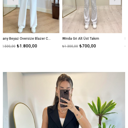
Wany Beyaz Oversize Blazer Ceket Takım
Winda Gri Alt Üst Takım
Rise Bordo Triko T
00,00
₺700,00
₺700,
₺1.300,00
₺1.800,00