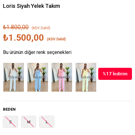
Loris Siyah Yelek Takım
₺1.800,00
(KDV Dahil)
₺1.500,00
(KDV Dahil)
Bu ürünün diğer renk seçenekleri
%
17
İndirim
Tükendi
Tükendi
Tükendi
Tükendi
BEDEN
S
M
L