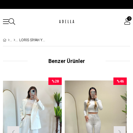
0
LORIS SIYAH YELEK TAKIM
Benzer Ürünler
%28
%46
İndirim
İndirim
%28İndirim
%46İndirim