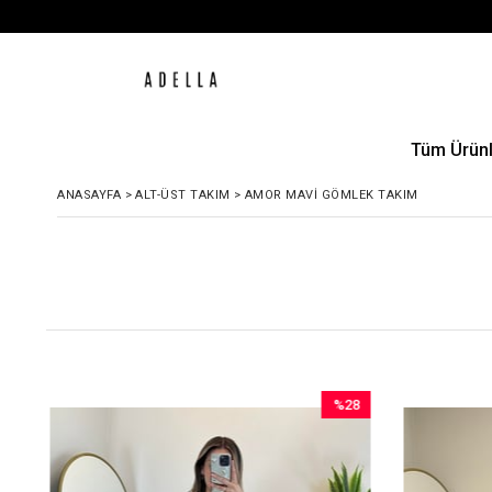
Tüm Ürünl
ANASAYFA
>
ALT-ÜST TAKIM
>
AMOR MAVI GÖMLEK TAKIM
0
%28
im
İndirim
dirim
%28İndirim