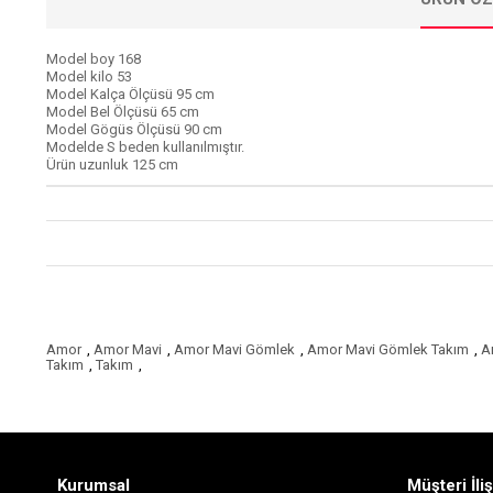
Model boy 168
Model kilo 53
Model Kalça Ölçüsü 95 cm
Model Bel Ölçüsü 65 cm
Model Gögüs Ölçüsü 90 cm
Modelde S beden kullanılmıştır.
Ürün uzunluk 125 cm
Amor
,
Amor Mavi
,
Amor Mavi Gömlek
,
Amor Mavi Gömlek Takım
,
A
Takım
,
Takım
,
Kurumsal
Müşteri İliş