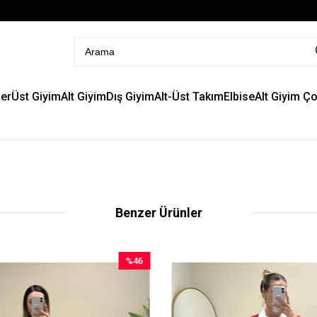
er
Üst Giyim
Alt Giyim
Dış Giyim
Alt-Üst Takım
Elbise
Alt Giyim Ç
Benzer Ürünler
%46
İndirim
%46İndirim