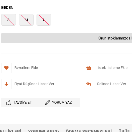
BEDEN
S
M
L
Ürün stoklarımızda 
Favorilere Ekle
İstek Listeme Ekle
Fiyat Düşünce Haber Ver
Gelince Haber Ver
TAVSIYE ET
YORUM YAZ
ELLIKLERI
YORUMLAR
(0)
ÖDEME SEÇENEKLERI
ÜRÜN 