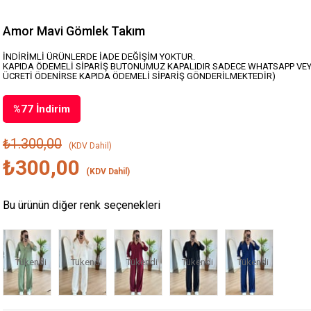
Amor Mavi Gömlek Takım
İNDİRİMLİ ÜRÜNLERDE İADE DEĞİŞİM YOKTUR.
KAPIDA ÖDEMELİ SİPARİŞ BUTONUMUZ KAPALIDIR SADECE WHATSAPP VEY
ÜCRETİ ÖDENİRSE KAPIDA ÖDEMELİ SİPARİŞ GÖNDERİLMEKTEDİR)
%
77
İndirim
₺1.300,00
(KDV Dahil)
₺300,00
(KDV Dahil)
Bu ürünün diğer renk seçenekleri
Tükendi
Tükendi
Tükendi
Tükendi
Tükendi