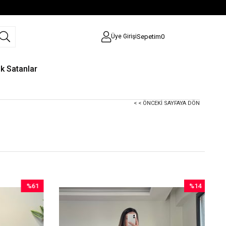
Sepetim
0
Üye Girişi
ok Satanlar
< < ÖNCEKI SAYFAYA DÖN
%61
%14
İndirim
İndirim
%61İndirim
%14İndirim